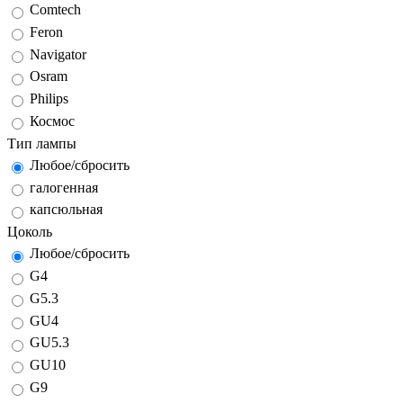
Comtech
Feron
Navigator
Osram
Philips
Космос
Тип лампы
Любое/сбросить
галогенная
капсюльная
Цоколь
Любое/сбросить
G4
G5.3
GU4
GU5.3
GU10
G9