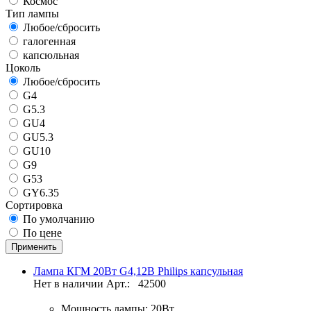
Космос
Тип лампы
Любое/сбросить
галогенная
капсюльная
Цоколь
Любое/сбросить
G4
G5.3
GU4
GU5.3
GU10
G9
G53
GY6.35
Сортировка
По умолчанию
По цене
Лампа КГМ 20Вт G4,12В Philips капсульная
Нет в наличии
Арт.:
42500
Мощность лампы:
20Вт