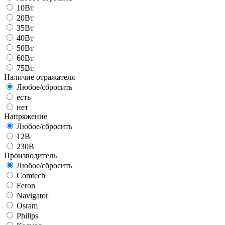
10Вт
20Вт
35Вт
40Вт
50Вт
60Вт
75Вт
Наличие отражателя
Любое/сбросить
есть
нет
Напряжение
Любое/сбросить
12В
230В
Производитель
Любое/сбросить
Comtech
Feron
Navigator
Osram
Philips