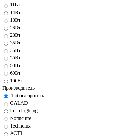
11Вт
14Вт
18Вт
26Вт
28Вт
35Вт
36Вт
55Вт
58Вт
60Вт
100Вт
Производитель
Любое/сбросить
GALAD
Lena Lighting
Northcliffe
Technolux
АСТЗ