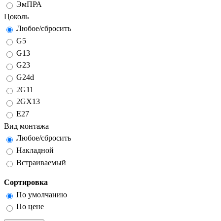
ЭмПРА
Цоколь
Любое/сбросить
G5
G13
G23
G24d
2G11
2GX13
E27
Вид монтажа
Любое/сбросить
Накладной
Встраиваемый
Сортировка
По умолчанию
По цене