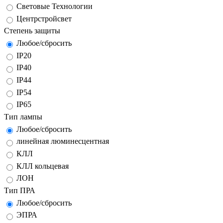
Световые Технологии
Центрстройсвет
Степень защиты
Любое/сбросить
IP20
IP40
IP44
IP54
IP65
Тип лампы
Любое/сбросить
линейная люминесцентная
КЛЛ
КЛЛ кольцевая
ЛОН
Тип ПРА
Любое/сбросить
ЭПРА