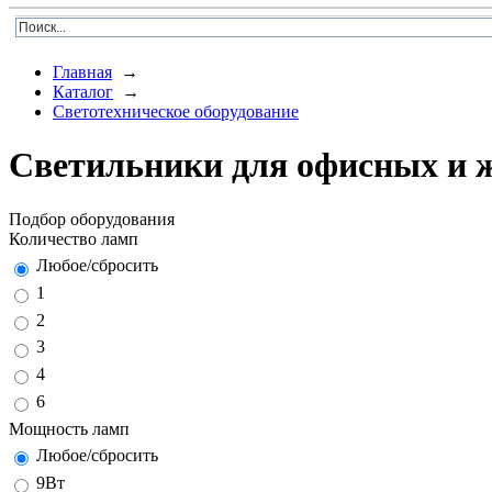
Главная
→
Каталог
→
Светотехническое оборудование
Светильники для офисных и
Подбор оборудования
Количество ламп
Любое/сбросить
1
2
3
4
6
Мощность ламп
Любое/сбросить
9Вт