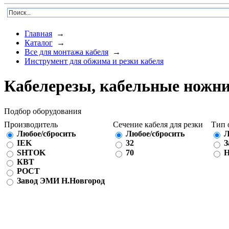
Главная
→
Каталог
→
Все для монтажа кабеля
→
Инструмент для обжима и резки кабеля
Кабелерезы, кабельные ножн
Подбор оборудования
Производитель
Сечение кабеля для резки
Тип 
Любое/сбросить
Любое/сбросить
Л
IEK
32
З
SHTOK
70
Н
КВТ
РОСТ
Завод ЭМИ Н.Новгород