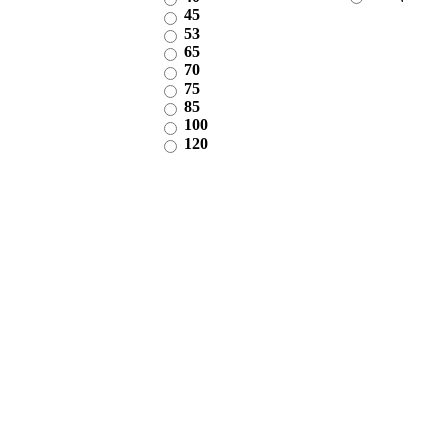
45
53
65
70
75
85
100
120