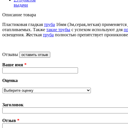
выдачи
Описание товара
Пластиковая гладкая
труба
16мм (3м,серая,легкая) применяется
отапливаемых. Также
такие трубы
с успехом используют для
п
освещения. Жесткая
труба
полностью препятствует проникновен
Отзывы
оставить отзыв
Ваше имя
*
Оценка
Заголовок
Отзыв
*