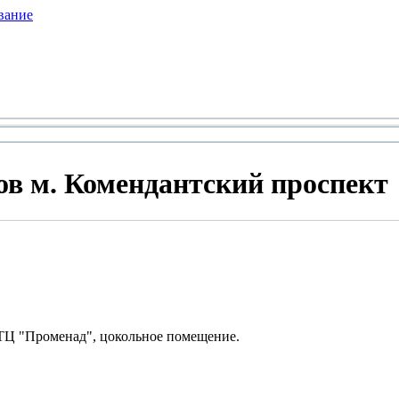
вание
ов м. Комендантский проспект
 ТЦ "Променад", цокольное помещение.