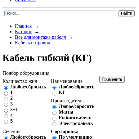
Главная
→
Каталог
→
Все для монтажа кабеля
→
Кабель и провод
Кабель гибкий (КГ)
Подбор оборудования
Количество жил
Наименование
Любое/сбросить
Любое/сбросить
1
КГ
2
Производитель
3
Любое/сбросить
3+1
Магна
4
Рыбинскабель
5
Электрокабель
Сечение
Сортировка
Любое/сбросить
По умолчанию