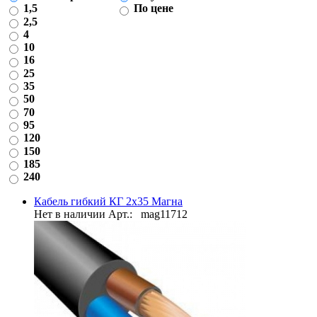
1,5
По цене
2,5
4
10
16
25
35
50
70
95
120
150
185
240
Кабель гибкий КГ 2х35 Магна
Нет в наличии
Арт.:
mag11712