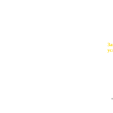
За
ус