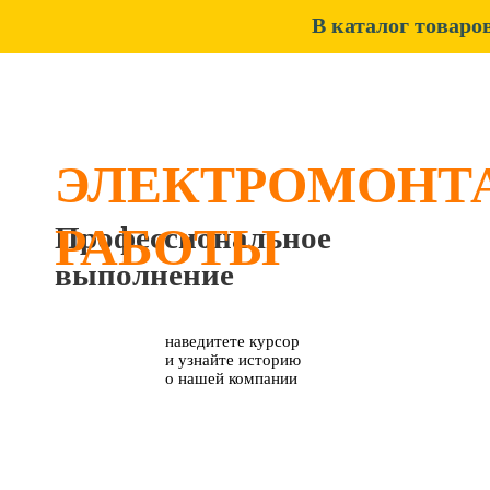
В каталог товаро
DISCOUNT-ELECTRO.COM
ЭЛЕКТРОМОНТ
РАБОТЫ
Профессиональное
выполнение
наведитете курсор
и узнайте историю
о нашей компании